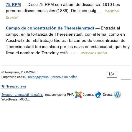
78 RPM
— Disco 78 RPM con álbum de discos, ca. 1910 Los
primeros discos musicales (1889). De cinco pulg …
Wikipedia
Español
Campo de concentración de Theresienstadt
— Entrada al
campo, en la fortaleza de Theresienstadt, con el lema, como en
Auschwitz de: «El trabajo libera». El campo de concentración de
Theresienstadt fue instalado por los nazis en esta ciudad, que hoy
lleva el nombre de Terezín y está… …
Wikipedia Español
© Академик, 2000-2026
18+
Обратная связь:
Техподдержка
,
Реклама на сайте
👣 Путешествия
Экспорт словарей на сайты
, сделанные на PHP,
Joomla,
Drupal,
WordPress, MODx.